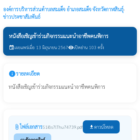
องค์การบริหารส่วนตำบลสมเด็จ
อำเภอสมเด็จ จังหวัดกาฬสินธุ์
›
ข่าวประชาสัมพันธ์
หนังสือเชิญเข้าร่วมกิจกรรมแนะนำอาชีพคนพิการ
เผยแพร่เมื่อ 13 มิถุนายน 2567
เปิดอ่าน 103 ครั้ง
event
visibility
info
รายละเอียด
หนังสือเชิญเข้าร่วมกิจกรรมแนะนำอาชีพคนพิการ
ไฟล์เอกสาร
attach_file
ดาวน์โหลด
S1i8s7lThu74739.pdf
file_download
คัดลอกลิงก์