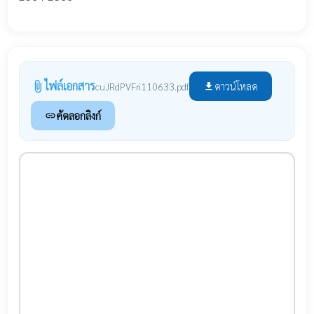
ไฟล์เอกสาร
attach_file
ดาวน์โหลด
cuJRdPVFri110633.pdf
file_download
คัดลอกลิงก์
link