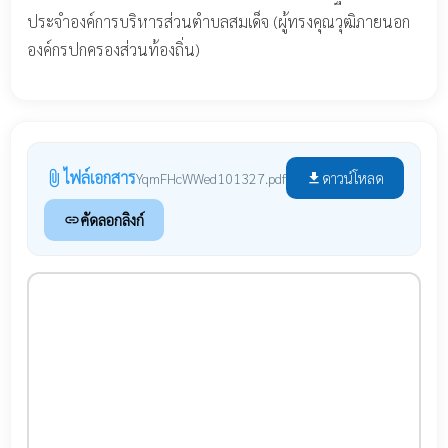
ประจำองค์การบริหารส่วนตำบลสมเด็จ (ผู้ทรงคุณวุฒิภายนอก
องค์กรปกครองส่วนท้องถิ่น)
ไฟล์เอกสาร
attach_file
ดาวน์โหลด
YqmFHcWWed101327.pdf
file_download
คัดลอกลิงก์
link