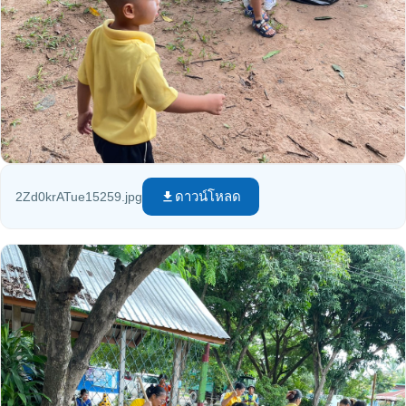
ดาวน์โหลด
2Zd0krATue15259.jpg
file_download