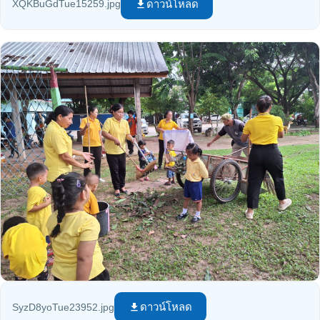
ดาวน์โหลด
XQKBuGdTue15259.jpg
file_download
ดาวน์โหลด
SyzD8yoTue23952.jpg
file_download