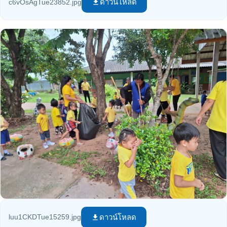
ดาวน์โหลด
c6vOsAgTue23852.jpg
file_download
ดาวน์โหลด
luu1CKDTue15259.jpg
file_download