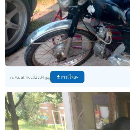
ดาวน์โหลด
7u7GJaIThu102134.jpg
file_download