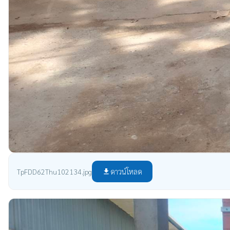
ดาวน์โหลด
TpFDD62Thu102134.jpg
file_download