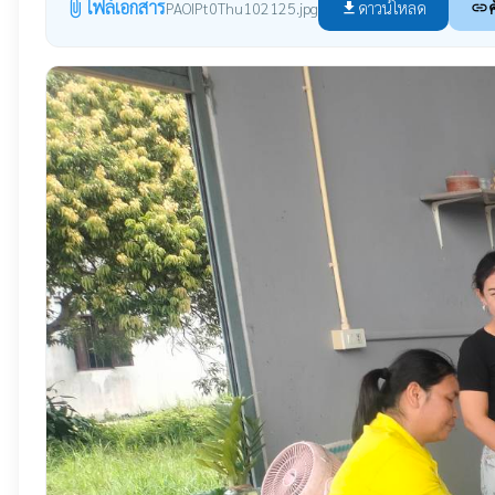
ไฟล์เอกสาร
attach_file
ดาวน์โหลด
ค
PAOIPt0Thu102125.jpg
file_download
link