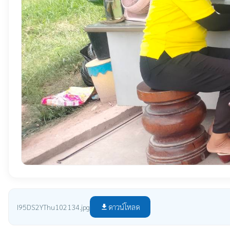
ดาวน์โหลด
I95DS2YThu102134.jpg
file_download