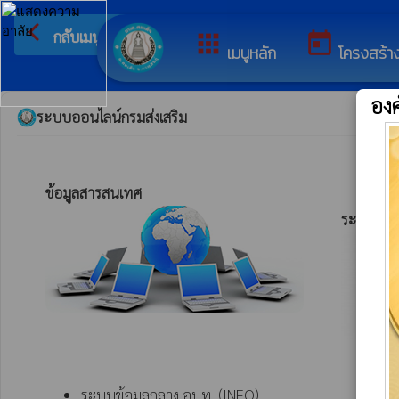
arrow_back_ios
ยินดีต
กลับเมนูหลัก
apps
today
เมนูหลัก
โครงสร้า
อง
ระบบออนไลน์กรมส่งเสริม
ข้อมูลสารสนเทศ 
ระบบสาร
ระบบข้อมูลกลาง อปท. (INFO)